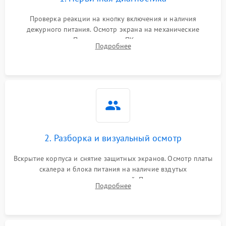
Проверка реакции на кнопку включения и наличия
дежурного питания. Осмотр экрана на механические
повреждения. Подключение к ПК для оценки вывода
Подробнее
изображения, работы подсветки и выявления артефактов на
матрице.
2. Разборка и визуальный осмотр
Вскрытие корпуса и снятие защитных экранов. Осмотр платы
скалера и блока питания на наличие вздутых
конденсаторов, прогаров, окислений. Проверка надежности
Подробнее
контактов и целостности шлейфов матрицы.