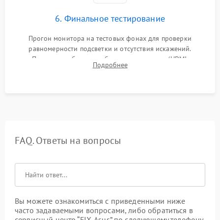
6. Финальное тестирование
Прогон монитора на тестовых фонах для проверки
равномерности подсветки и отсутствия искажений.
Проверка работоспособности всех портов (HDMI,
Подробнее
DisplayPort, VGA) и кнопок управления под нагрузкой в
течение пары часов.
FAQ. Ответы на вопросы
Вы можете ознакомиться с приведенными ниже
часто задаваемыми вопросами, либо обратиться в
сервисный центр “FIX-Asus” по следующему телефону