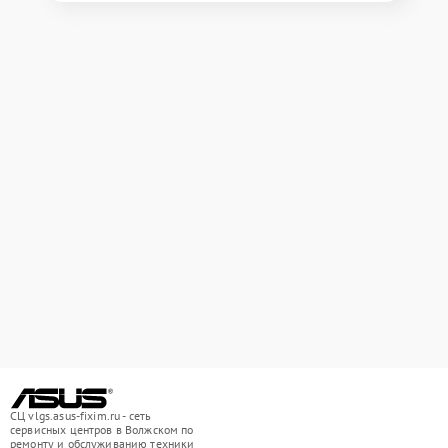
СЦ vlgs.asus-fixim.ru - сеть
сервисных центров в Волжском по
ремонту и обслуживанию техники