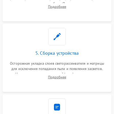
памяти при программных сбоях. При поломке подсветки —
Подробнее
разборка матрицы и замена выгоревших светодиодов.
5. Сборка устройства
Осторожная укладка слоев светорассеивателя и матрицы
для исключения попадания пыли и появления засветов.
Надежное подключение шлейфов, фиксация плат и
Подробнее
аккуратное защелкивание пластикового корпуса монитора.