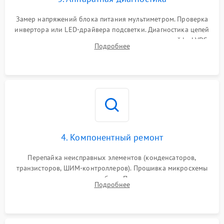
Поломка системы защиты
1000 ₽
Подробнее →
от замыкания
Замер напряжений блока питания мультиметром. Проверка
инвертора или LED-драйвера подсветки. Диагностика цепей
питания скалера и тестирование сигналов на шлейфе LVDS
Подробнее
4. Компонентный ремонт
Перепайка неисправных элементов (конденсаторов,
транзисторов, ШИМ-контроллеров). Прошивка микросхемы
памяти при программных сбоях. При поломке подсветки —
Подробнее
разборка матрицы и замена выгоревших светодиодов.