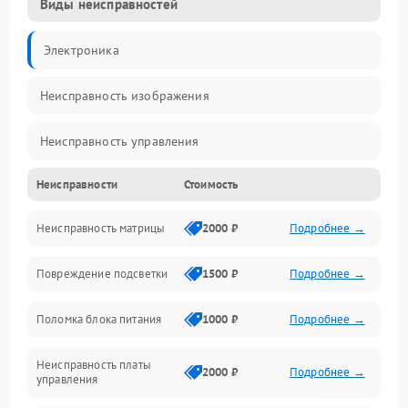
Виды неисправностей
Электроника
Неисправность изображения
Неисправность управления
Неисправности
Стоимость
Неисправность интерфейсов
Неисправность матрицы
2000 ₽
Подробнее →
Прочие неисправности
Повреждение подсветки
1500 ₽
Подробнее →
Неисправность звука
Поломка блока питания
1000 ₽
Подробнее →
Механические повреждения
Неисправность платы
2000 ₽
Подробнее →
управления