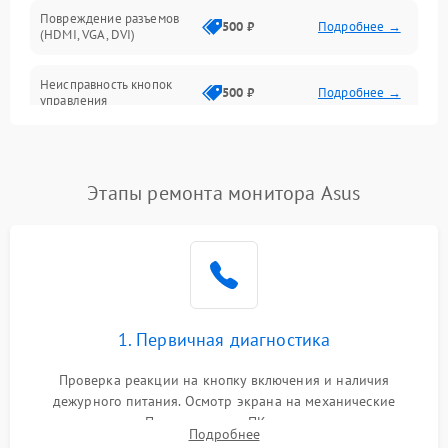
Повреждение разъемов
500 ₽
Подробнее →
(HDMI, VGA, DVI)
Неисправность кнопок
500 ₽
Подробнее →
управления
Поломка инвертора
1500 ₽
Подробнее →
Этапы ремонта монитора Asus
Повреждение кабеля
500 ₽
Подробнее →
питания
Неисправность системы
1000 ₽
Подробнее →
защиты от перегрузок
Поломка системы
1. Первичная диагностика
автоматического
1000 ₽
Подробнее →
отключения
Проверка реакции на кнопку включения и наличия
дежурного питания. Осмотр экрана на механические
Неисправность системы
повреждения. Подключение к ПК для оценки вывода
защиты от короткого
1000 ₽
Подробнее →
Подробнее
изображения, работы подсветки и выявления артефактов на
замыкания