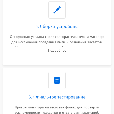
5. Сборка устройства
Осторожная укладка слоев светорассеивателя и матрицы
для исключения попадания пыли и появления засветов.
Надежное подключение шлейфов, фиксация плат и
Подробнее
аккуратное защелкивание пластикового корпуса монитора.
6. Финальное тестирование
Прогон монитора на тестовых фонах для проверки
равномерности подсветки и отсутствия искажений.