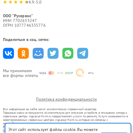
4.9-5.0
ООО "Русервис"
ИНН 7702633247
ОГРН 1077746335776
Поделиться в соц. сетях:
Мы принимаем
все формы оплаты
Политика конфиденциальности
Вся информация на сайте носит исключительно справочный характер.
Товарные знаки используются исключительно для описания устройств, в отношении которых
сервисные центры vlgs.asus-fixim.ru предоставляют услуги по ремонту. Услуги оказываются в
неавторизованных сервисных центрах vlgs.asus-fixim.ru, которые не связаны с
правообладателями товарных знаков или их официальными представителями.
Ремонт осуществляется для устройств, уже введенных в гражданский оборот в соответствии
Этот сайт использует файлы cookie. Вы можете
со статьей 1487 ГК РФ.