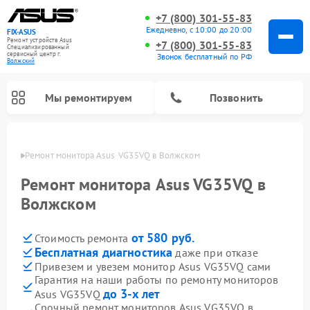
+7 (800) 301-55-83
Ежедневно, с 10:00 до 20:00
FIX-ASUS
Ремонт устройств Asus
+7 (800) 301-55-83
Специализированный
cервисный центр г.
Звонок бесплатный по РФ
Волжский
Мы ремонтируем
Позвонить
жском
Ремонт монитора Asus  VG35VQ в Волжском
Ремонт монитора Asus VG35VQ в
Волжском
от 580 руб.
Стоимость ремонта
Бесплатная диагностика
даже при отказе
Привезем и увезем монитор Asus VG35VQ сами
Гарантия на наши работы по ремонту мониторов
до 3-х лет
Asus VG35VQ
Срочный ремонт мониторов Asus VG35VQ в