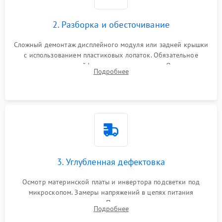
1000 ₽
Подробнее →
управления
Повреждение внутренних проводов
2. Разборка и обесточивание
Поломка батареи (если
2000 ₽
Подробнее →
есть)
Сложный демонтаж дисплейного модуля или задней крышки
Механические повреждения
с использованием пластиковых лопаток. Обязательное
Неисправность тачпада
отключение шлейфов матрицы и питания. Очистка
1500 ₽
Подробнее →
(если есть)
Подробнее
массивной системы охлаждения от скопившейся пыли.
Поломка веб-камеры
1000 ₽
Подробнее →
Неисправность
1000 ₽
Подробнее →
микрофона
Повреждение внутренних
1000 ₽
Подробнее →
3. Углубленная дефектовка
проводов
Осмотр материнской платы и инвертора подсветки под
Неисправность BIOS
1500 ₽
Подробнее →
микроскопом. Замеры напряжений в цепях питания
процессора и видеокарты. Проверка состояния жесткого
Подробнее
диска и оперативной памяти с помощью POST-карт и