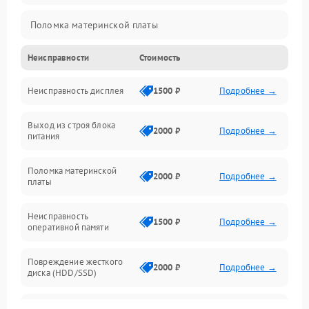
Поломка материнской платы
Неисправности
Стоимость
Неисправность системы охлаждения
Неисправность дисплея
1500 ₽
Подробнее →
Неисправность BIOS
Выход из строя блока
Повреждение корпуса
2000 ₽
Подробнее →
питания
Поломка аудиосистемы (динамики, разъёмы)
Поломка материнской
2000 ₽
Подробнее →
платы
Неисправность Wi-Fi модуля
Неисправность
1500 ₽
Подробнее →
оперативной памяти
Повреждение разъёмов (USB, HDMI и др.)
Повреждение жесткого
Поломка видеокарты
2000 ₽
Подробнее →
диска (HDD/SSD)
Неисправность процессора
Неисправность