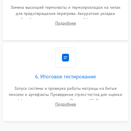
Замена высохшей термопасты и термопрокладок на чипах
для предотвращения перегрева. Аккуратная укладка
кабелей, подключение хрупких шлейфов матрицы и
Подробнее
надежная фиксация всех элементов внутри корпуса
моноблока.
6. Итоговое тестирование
Запуск системы и проверка работы матрицы на битые
пиксели и артефакты. Проведение стресс-тестов для оценки
эффективности охлаждения. Проверка Wi-Fi, камеры,
Подробнее
микрофона и всех портов перед выдачей устройства.