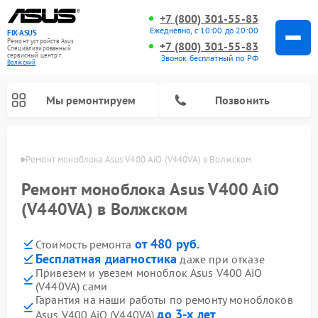
+7 (800) 301-55-83
Ежедневно, с 10:00 до 20:00
FIX-ASUS
Ремонт устройств Asus
+7 (800) 301-55-83
Специализированный
cервисный центр г.
Звонок бесплатный по РФ
Волжский
Мы ремонтируем
Позвонить
жском
Ремонт моноблока Asus V400 AiO (V440VA) в Волжском
Ремонт моноблока Asus V400 AiO
(V440VA) в Волжском
от 480 руб.
Стоимость ремонта
Бесплатная диагностика
даже при отказе
Привезем и увезем моноблок Asus V400 AiO
(V440VA) сами
Гарантия на наши работы по ремонту моноблоков
до 3-х лет
Asus V400 AiO (V440VA)