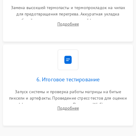
Замена высохшей термопасты и термопрокладок на чипах
для предотвращения перегрева. Аккуратная укладка
кабелей, подключение хрупких шлейфов матрицы и
Подробнее
надежная фиксация всех элементов внутри корпуса
моноблока.
6. Итоговое тестирование
Запуск системы и проверка работы матрицы на битые
пиксели и артефакты. Проведение стресс-тестов для оценки
эффективности охлаждения. Проверка Wi-Fi, камеры,
Подробнее
микрофона и всех портов перед выдачей устройства.