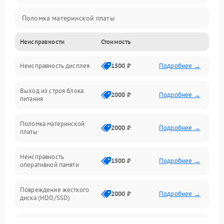
Поломка материнской платы
Неисправности
Стоимость
Неисправность системы охлаждения
Неисправность дисплея
1500 ₽
Подробнее →
Неисправность BIOS
Выход из строя блока
Повреждение корпуса
2000 ₽
Подробнее →
питания
Поломка аудиосистемы (динамики, разъёмы)
Поломка материнской
2000 ₽
Подробнее →
платы
Неисправность Wi-Fi модуля
Неисправность
1500 ₽
Подробнее →
оперативной памяти
Повреждение разъёмов (USB, HDMI и др.)
Повреждение жесткого
Поломка видеокарты
2000 ₽
Подробнее →
диска (HDD/SSD)
Неисправность процессора
Неисправность