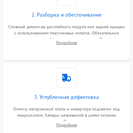
1000 ₽
Подробнее →
управления
Повреждение внутренних проводов
2. Разборка и обесточивание
Поломка батареи (если
2000 ₽
Подробнее →
есть)
Сложный демонтаж дисплейного модуля или задней крышки
Механические повреждения
с использованием пластиковых лопаток. Обязательное
Неисправность тачпада
отключение шлейфов матрицы и питания. Очистка
1500 ₽
Подробнее →
(если есть)
Подробнее
массивной системы охлаждения от скопившейся пыли.
Поломка веб-камеры
1000 ₽
Подробнее →
Неисправность
1000 ₽
Подробнее →
микрофона
Повреждение внутренних
1000 ₽
Подробнее →
3. Углубленная дефектовка
проводов
Осмотр материнской платы и инвертора подсветки под
Неисправность BIOS
1500 ₽
Подробнее →
микроскопом. Замеры напряжений в цепях питания
процессора и видеокарты. Проверка состояния жесткого
Подробнее
диска и оперативной памяти с помощью POST-карт и