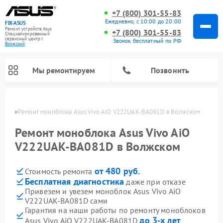
+7 (800) 301-55-83
Ежедневно, с 10:00 до 20:00
FIX-ASUS
Ремонт устройств Asus
+7 (800) 301-55-83
Специализированный
cервисный центр г.
Звонок бесплатный по РФ
Волжский
Мы ремонтируем
Позвонить
жском
Ремонт моноблока Asus Vivo AiO V222UAK-BA081D в Волжском
Ремонт моноблока Asus Vivo AiO
V222UAK-BA081D в Волжском
от 480 руб.
Стоимость ремонта
Бесплатная диагностика
даже при отказе
Привезем и увезем моноблок Asus Vivo AiO
V222UAK-BA081D сами
Гарантия на наши работы по ремонту моноблоков
до 3-х лет
Asus Vivo AiO V222UAK-BA081D