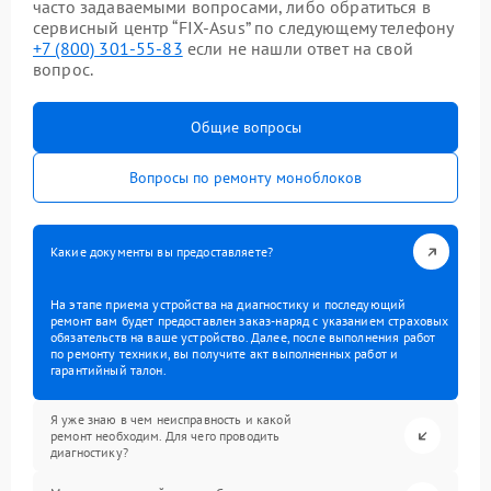
часто задаваемыми вопросами, либо обратиться в
сервисный центр “FIX-Asus” по следующему телефону
+7 (800) 301-55-83
если не нашли ответ на свой
вопрос.
Общие вопросы
Вопросы по ремонту моноблоков
Какие документы вы предоставляете?
На этапе приема устройства на диагностику и последующий
ремонт вам будет предоставлен заказ-наряд с указанием страховых
обязательств на ваше устройство. Далее, после выполнения работ
по ремонту техники, вы получите акт выполненных работ и
гарантийный талон.
Я уже знаю в чем неисправность и какой
ремонт необходим. Для чего проводить
диагностику?