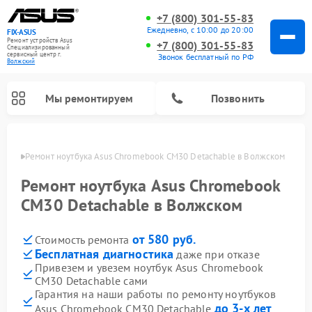
+7 (800) 301-55-83
Ежедневно, с 10:00 до 20:00
FIX-ASUS
Ремонт устройств Asus
+7 (800) 301-55-83
Специализированный
cервисный центр г.
Звонок бесплатный по РФ
Волжский
Мы ремонтируем
Позвонить
жском
Ремонт ноутбука Asus Chromebook CM30 Detachable в Волжском
Ремонт ноутбука Asus Chromebook
CM30 Detachable в Волжском
от 580 руб.
Стоимость ремонта
Бесплатная диагностика
даже при отказе
Привезем и увезем ноутбук Asus Chromebook
CM30 Detachable сами
Гарантия на наши работы по ремонту ноутбуков
до 3-х лет
Asus Chromebook CM30 Detachable