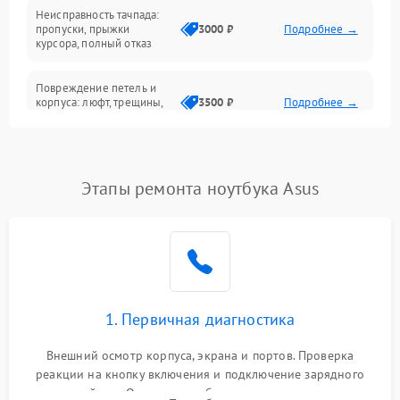
Неисправность тачпада:
Сеть и интернет
пропуски, прыжки
3000 ₽
Подробнее →
курсора, полный отказ
Система охлаждения
Повреждение петель и
корпуса: люфт, трещины,
3500 ₽
Подробнее →
деформация
Проблемы аккумулятора:
быстрая разрядка,
2500 ₽
Подробнее →
Этапы ремонта ноутбука Asus
невозможность зарядки,
вздутие
Неисправность зарядного
устройства или разъёма
2000 ₽
Подробнее →
питания
1. Первичная диагностика
Перегрев из‑за пыли,
износа термопасты или
2500 ₽
Подробнее →
неисправности кулера
Внешний осмотр корпуса, экрана и портов. Проверка
реакции на кнопку включения и подключение зарядного
устройства. Оценка потребления тока с помощью
Выход из строя SSD или