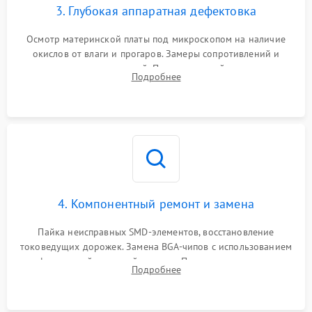
3. Глубокая аппаратная дефектовка
Осмотр материнской платы под микроскопом на наличие
окислов от влаги и прогаров. Замеры сопротивлений и
дежурных напряжений. Проверка цепей питания,
Подробнее
мультиконтроллера, процессора и видеочипа.
4. Компонентный ремонт и замена
Пайка неисправных SMD-элементов, восстановление
токоведущих дорожек. Замена BGA-чипов с использованием
инфракрасной паяльной станции. Прошивка микросхемы
Подробнее
BIOS или замена поврежденных портов USB