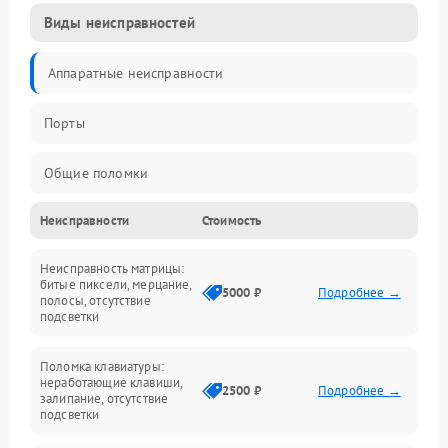
Виды неисправностей
Аппаратные неисправности
Порты
Общие поломки
Неисправности
Стоимость
Устройства
Неисправность матрицы:
Программные ошибки
битые пиксели, мерцание,
5000 ₽
Подробнее →
полосы, отсутствие
подсветки
Электрические и системные сбои
Поломка клавиатуры:
Интерфейсные проблемы
неработающие клавиши,
2500 ₽
Подробнее →
залипание, отсутствие
подсветки
Батарея