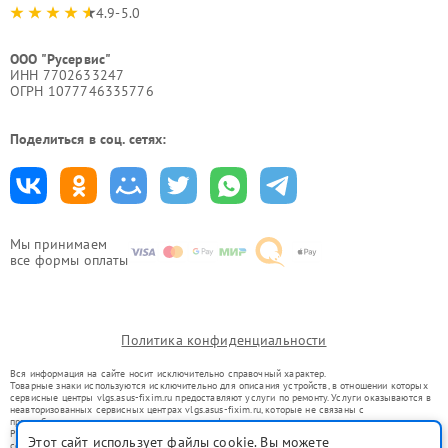
4.9-5.0
ООО "Русервис"
ИНН 7702633247
ОГРН 1077746335776
Поделиться в соц. сетях:
Мы принимаем
все формы оплаты
Политика конфиденциальности
Вся информация на сайте носит исключительно справочный характер.
Товарные знаки используются исключительно для описания устройств, в отношении которых
сервисные центры vlgs.asus-fixim.ru предоставляют услуги по ремонту. Услуги оказываются в
неавторизованных сервисных центрах vlgs.asus-fixim.ru, которые не связаны с
правообладателями товарных знаков или их официальными представителями.
Ремонт осуществляется для устройств, уже введенных в гражданский оборот в соответствии
Этот сайт использует файлы cookie. Вы можете
со статьей 1487 ГК РФ.