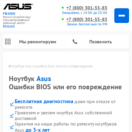
+7 (800) 301-55-83
Ежедневно, с 10:00 до 20:00
FIX-ASUS
Ремонт устройств Asus
+7 (800) 301-55-83
Специализированный
cервисный центр г.
Звонок бесплатный по РФ
Волжский
Мы ремонтируем
Позвонить
жском
Ноутбук Asus ошибки bios или его повреждение
Ноутбук
Asus
Ошибки BIOS или его повреждение
Бесплатная диагностика
даже при отказе от
ремонта
Привезем и увезем ноутбук Asus собственной
доставкой
Гарантия на наши работы по ремонту ноутбуков
до 3-х лет
Asus