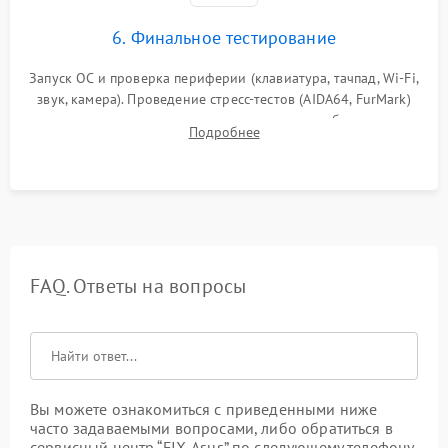
6. Финальное тестирование
Запуск ОС и проверка периферии (клавиатура, тачпад, Wi-Fi,
звук, камера). Проведение стресс-тестов (AIDA64, FurMark)
для контроля температурного режима и стабильности
Подробнее
системы под пиковой нагрузкой.
FAQ. Ответы на вопросы
Вы можете ознакомиться с приведенными ниже
часто задаваемыми вопросами, либо обратиться в
сервисный центр “FIX-Asus” по следующему телефону