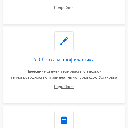
инфракрасной паяльной станции. Прошивка микросхемы
Подробнее
BIOS или замена поврежденных портов USB
5. Сборка и профилактика
Нанесение свежей термопасты с высокой
теплопроводностью и замена термопрокладок. Установка
системы охлаждения, подключение всех внутренних
Подробнее
шлейфов, модулей памяти и накопителей. Предварительная
сборка корпуса.