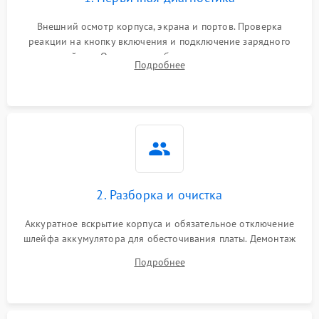
Внешний осмотр корпуса, экрана и портов. Проверка
реакции на кнопку включения и подключение зарядного
устройства. Оценка потребления тока с помощью
Подробнее
лабораторного блока питания для локализации проблемы.
2. Разборка и очистка
Аккуратное вскрытие корпуса и обязательное отключение
шлейфа аккумулятора для обесточивания платы. Демонтаж
системы охлаждения, очистка кулера от пыли и удаление
Подробнее
высохшей термопасты с кристаллов чипов.