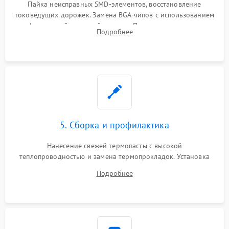
Пайка неисправных SMD-элементов, восстановление
токоведущих дорожек. Замена BGA-чипов с использованием
инфракрасной паяльной станции. Прошивка микросхемы
Подробнее
BIOS или замена поврежденных портов USB
5. Сборка и профилактика
Нанесение свежей термопасты с высокой
теплопроводностью и замена термопрокладок. Установка
системы охлаждения, подключение всех внутренних
Подробнее
шлейфов, модулей памяти и накопителей. Предварительная
сборка корпуса.