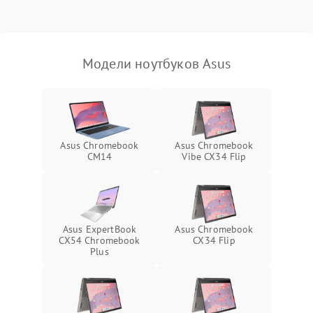
Выход из строя SSD или
HDD: медленная загрузка,
3000 ₽
Подробнее →
ошибки чтения,
пропадание диска
Модели ноутбуков Asus
Неисправность
оперативной памяти:
2000 ₽
Подробнее →
вылеты приложений,
синие экраны
Asus Chromebook
Asus Chromebook
CM14
Vibe CX34 Flip
Проблемы Wi‑Fi или
2500 ₽
Подробнее →
Bluetooth модулей
Asus ExpertBook
Asus Chromebook
CX54 Chromebook
CX34 Flip
Plus