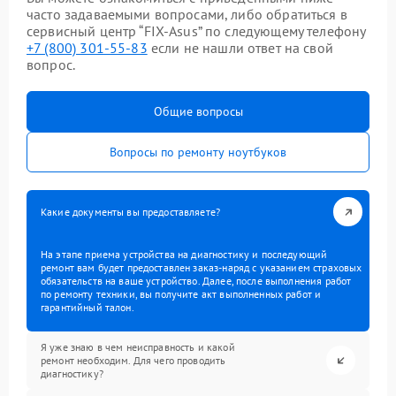
часто задаваемыми вопросами, либо обратиться в
сервисный центр “FIX-Asus” по следующему телефону
+7 (800) 301-55-83
если не нашли ответ на свой
вопрос.
Общие вопросы
Вопросы по ремонту ноутбуков
Какие документы вы предоставляете?
На этапе приема устройства на диагностику и последующий
ремонт вам будет предоставлен заказ-наряд с указанием страховых
обязательств на ваше устройство. Далее, после выполнения работ
по ремонту техники, вы получите акт выполненных работ и
гарантийный талон.
Я уже знаю в чем неисправность и какой
ремонт необходим. Для чего проводить
диагностику?