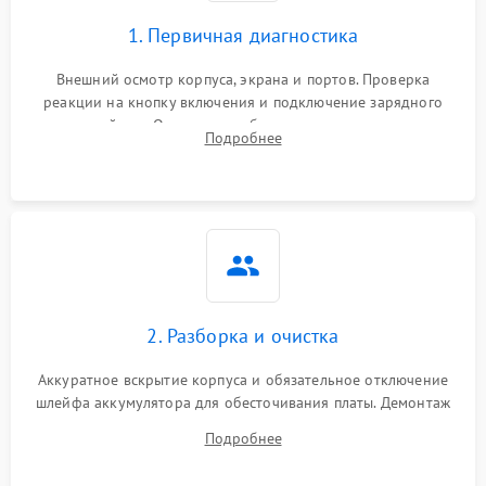
1. Первичная диагностика
Внешний осмотр корпуса, экрана и портов. Проверка
реакции на кнопку включения и подключение зарядного
устройства. Оценка потребления тока с помощью
Подробнее
лабораторного блока питания для локализации проблемы.
2. Разборка и очистка
Аккуратное вскрытие корпуса и обязательное отключение
шлейфа аккумулятора для обесточивания платы. Демонтаж
системы охлаждения, очистка кулера от пыли и удаление
Подробнее
высохшей термопасты с кристаллов чипов.