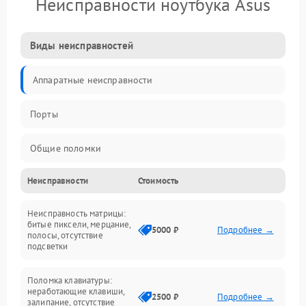
Неисправности ноутбука Asus
Виды неисправностей
Аппаратные неисправности
Порты
Общие поломки
Неисправности
Стоимость
Устройства
Неисправность матрицы:
Программные ошибки
битые пиксели, мерцание,
5000 ₽
Подробнее →
полосы, отсутствие
подсветки
Электрические и системные сбои
Поломка клавиатуры:
Интерфейсные проблемы
неработающие клавиши,
2500 ₽
Подробнее →
залипание, отсутствие