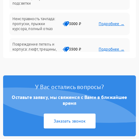
подсветки
Батарея
Неисправность тачпада:
Сеть и интернет
пропуски, прыжки
3000 ₽
Подробнее →
курсора, полный отказ
Система охлаждения
Повреждение петель и
корпуса: люфт, трещины,
3500 ₽
Подробнее →
деформация
Проблемы аккумулятора:
быстрая разрядка,
2500 ₽
Подробнее →
невозможность зарядки,
вздутие
У Вас остались вопросы?
Оставьте заявку, мы свяжемся с Вами в ближайшее
Неисправность зарядного
время
устройства или разъёма
2000 ₽
Подробнее →
питания
Заказать звонок
Перегрев из‑за пыли,
износа термопасты или
2500 ₽
Подробнее →
неисправности кулера