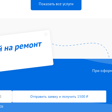
Показать все услуги
й на ремонт
При оформл
Отправить заявку и получить 1500 ₽
сти