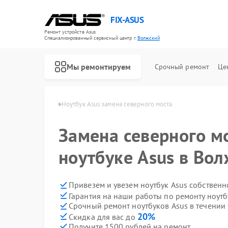
FIX-ASUS
Ремонт устройств Asus
Специализированный cервисный центр г.
Волжский
Мы ремонтируем
Срочный ремонт
Це
ков Asus в Волжском
Ноутбук Asus замена северного моста
Замена северного м
ноутбуке Asus в Во
Привезем и увезем ноутбук Asus собственн
Гарантия на наши работы по ремонту ноут
Срочный ремонт ноутбуков Asus в течении 
20%
Скидка для вас до
Получите 1500 рублей на ремонт
Ремонт игровых консолей Asus
Ремонт материнских плат Asus