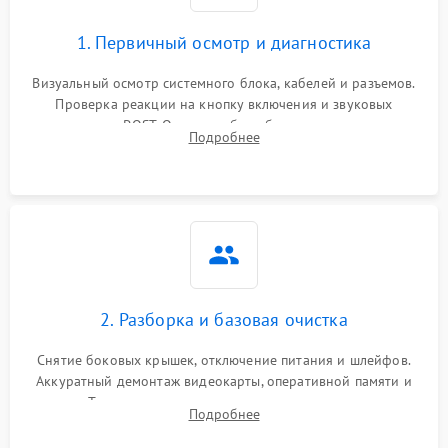
1. Первичный осмотр и диагностика
Визуальный осмотр системного блока, кабелей и разъемов.
Проверка реакции на кнопку включения и звуковых
сигналов POST. Оценка работы блока питания для
Подробнее
локализации базовых неисправностей без полного разбора.
2. Разборка и базовая очистка
Снятие боковых крышек, отключение питания и шлейфов.
Аккуратный демонтаж видеокарты, оперативной памяти и
кулеров. Тщательная очистка корпуса и радиаторов от пыли
Подробнее
с помощью сжатого воздуха для предотвращения
замыканий.