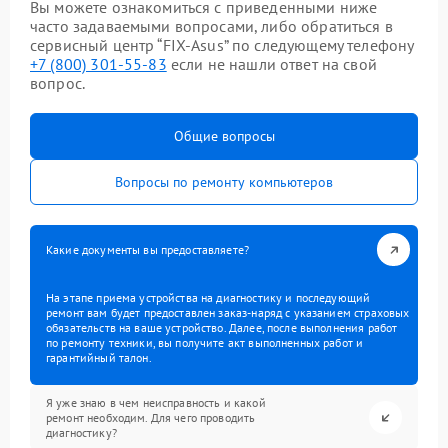
Вы можете ознакомиться с приведенными ниже
часто задаваемыми вопросами, либо обратиться в
сервисный центр “FIX-Asus” по следующему телефону
+7 (800) 301-55-83
если не нашли ответ на свой
вопрос.
Общие вопросы
Вопросы по ремонту компьютеров
Какие документы вы предоставляете?
На этапе приема устройства на диагностику и последующий
ремонт вам будет предоставлен заказ-наряд с указанием страховых
обязательств на ваше устройство. Далее, после выполнения работ
по ремонту техники, вы получите акт выполненных работ и
гарантийный талон.
Я уже знаю в чем неисправность и какой
ремонт необходим. Для чего проводить
диагностику?