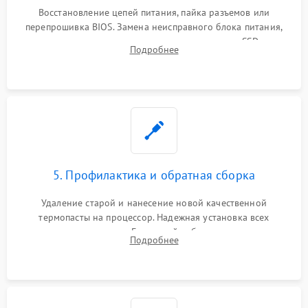
Восстановление цепей питания, пайка разъемов или
перепрошивка BIOS. Замена неисправного блока питания,
видеокарты, процессора или установка нового SSD для
Подробнее
восстановления и повышения скорости работы системы.
5. Профилактика и обратная сборка
Удаление старой и нанесение новой качественной
термопасты на процессор. Надежная установка всех
комплектующих в слоты. Грамотный кабель-менеджмент для
Подробнее
обеспечения правильной циркуляции воздуха внутри
корпуса ПК.