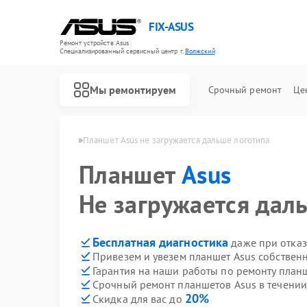
FIX-ASUS
Ремонт устройств Asus
Специализированный cервисный центр г.
Волжский
Мы ремонтируем
Срочный ремонт
Це
ов Asus в Волжском
Планшет Asus не загружается дальше логотипа
Планшет
Asus
Не загружается дал
Бесплатная диагностика
даже при отказ
Привезем и увезем планшет Asus собствен
Гарантия на наши работы по ремонту план
Срочный ремонт планшетов Asus в течении
20%
Скидка для вас до
Ремонт игровых консолей Asus
Ремонт материнских плат Asus