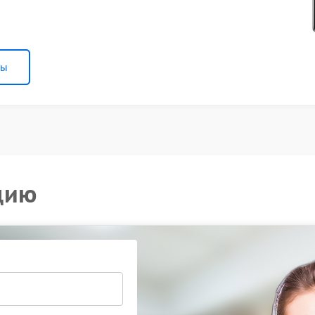
ны
цию