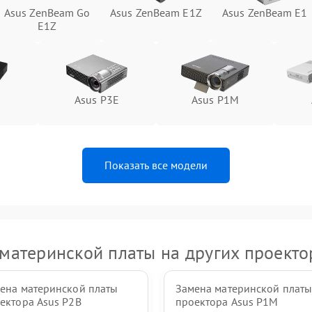
Asus ZenBeam Go
Asus ZenBeam E1Z
Asus ZenBeam E1
E1Z
Asus P3E
Asus P1M
Показать все модели
материнской платы на других проекто
ена материнской платы
Замена материнской плат
ектора Asus P2B
проектора Asus P1M