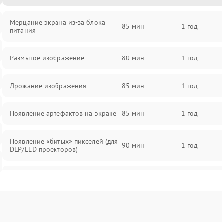
Мерцание экрана из-за блока
85 мин
1 год
питания
Размытое изображение
80 мин
1 год
Дрожание изображения
85 мин
1 год
Появление артефактов на экране
85 мин
1 год
Появление «битых» пикселей (для
90 мин
1 год
DLP/LED проекторов)
Залипание изображения (image
85 мин
1 год
retention)
Нестабильная яркость или
80 мин
1 год
контраст