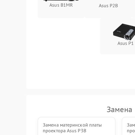
Asus B1MR
Asus P2B
Asus P1
Замена 
Замена материнской платы
Зам
проектора Asus P3B
про