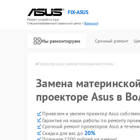
FIX-ASUS
Ремонт устройств Asus
Специализированный cервисный центр г.
Волжский
Мы ремонтируем
Срочный ремонт
Це
ов Asus в Волжском
Проектор Asus замена материнской платы
Замена материнской
проекторе Asus в В
Привезем и увезем проектор Asus собстве
Гарантия на наши работы по ремонту прое
Срочный ремонт проекторов Asus в течени
20%
Скидка для вас до
Получите 1500 рублей на ремонт
Ремонт игровых консолей Asus
Ремонт материнских плат Asus