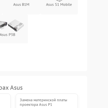
Asus B1M
Asus S1 Mobile
Asus P3B
рах Asus
ы
Замена материнской платы
проектора Asus P1