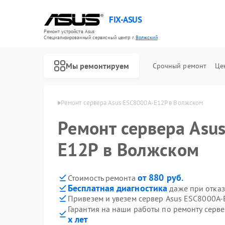
FIX-ASUS
Ремонт устройств Asus
Специализированный cервисный центр г.
Волжский
Мы ремонтируем
Срочный ремонт
Це
ов Asus в Волжском
Ремонт сервера Asus ESC8000A-E12P в Волжском
Ремонт сервера Asu
E12P в Волжском
от 880 руб.
Стоимость ремонта
Бесплатная диагностика
даже при отказ
Привезем и увезем сервер Asus ESC8000A-
Гарантия на наши работы по ремонту серв
х лет
Ремонт игровых консолей Asus
Ремонт материнских плат Asus