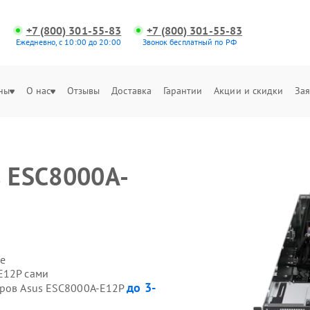
+7 (800) 301-55-83
+7 (800) 301-55-83
Ежедневно, с 10:00 до 20:00
Звонок бесплатный по РФ
ны
О нас
Отзывы
Доставка
Гарантии
Акции и скидки
Зая
s ESC8000A-
е
E12P сами
до 3-
еров Asus ESC8000A-E12P