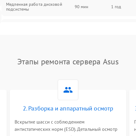
Медленная работа дисковой
90 мин
1 год
подсистемы
Ошибки чтения и записи данных
90 мин
1 год
Потеря данных
90 мин
1 год
Этапы ремонта сервера Asus
2. Разборка и аппаратный осмотр
Вскрытие шасси с соблюдением
антистатических норм (ESD). Детальный осмотр