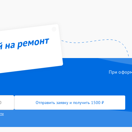
й на ремонт
При оформл
Отправить заявку и получить 1500 ₽
сти