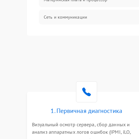
Сеть и коммуникации
BIOS / прошивки
Оперативная память
Корпус и механика
Контроллеры и интерфейсы
Виртуализация и сервисы
1. Первичная диагностика
Влага и внешние воздействия
Визуальный осмотр сервера, сбор данных и
анализ аппаратных логов ошибок (IPMI, iLO,
Программные сбои