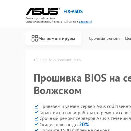
FIX-ASUS
Ремонт устройств Asus
Специализированный cервисный центр г.
Волжский
Мы ремонтируем
Срочный ремонт
Це
ов Asus в Волжском
Сервер Asus прошивка bios
Прошивка BIOS на се
Волжском
Привезем и увезем сервер Asus собственн
Гарантия на наши работы по ремонту серв
Срочный ремонт серверов Asus в течении 
20%
Скидка для вас до
Получите 1500 рублей на ремонт
Ремонт игровых консолей Asus
Ремонт материнских плат Asus