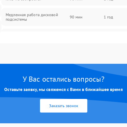
Медленная работа дисковой
90 мин
1 год
подсистемы
Ошибки чтения и записи данных
90 мин
1 год
Потеря данных
90 мин
1 год
У Вас остались вопросы?
Оставьте заявку, мы свяжемся с Вами в ближайшее время
Заказать звонок