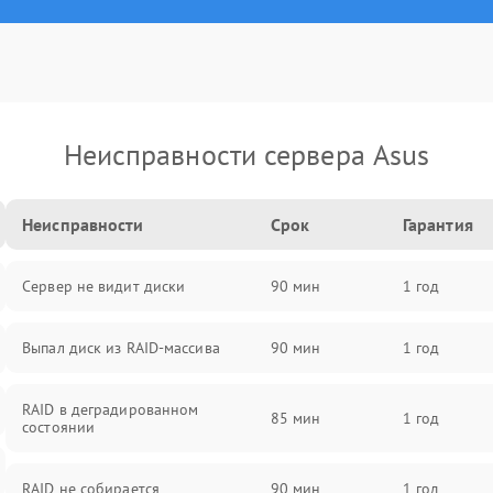
Неисправности сервера Asus
Неисправности
Срок
Гарантия
Сервер не видит диски
90 мин
1 год
Выпал диск из RAID-массива
90 мин
1 год
RAID в деградированном
85 мин
1 год
состоянии
RAID не собирается
90 мин
1 год