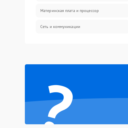
Материнская плата и процессор
Сеть и коммуникации
BIOS / прошивки
Оперативная память
?
Корпус и механика
Контроллеры и интерфейсы
Виртуализация и сервисы
Влага и внешние воздействия