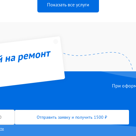
Показать все услуги
й на ремонт
При оформл
Отправить заявку и получить 1500 ₽
сти