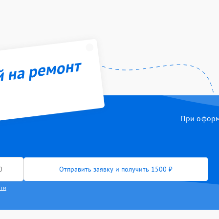
й на ремонт
При оформл
Отправить заявку и получить 1500 ₽
сти