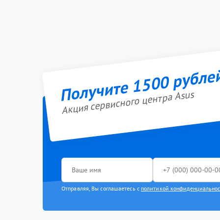
Получите 1500 рубле
Акция сервисного центра Asus
Отправляя, Вы соглашаетесь с
политикой конфиденциально