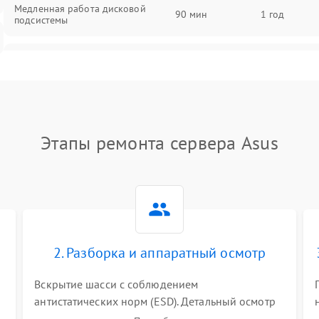
Медленная работа дисковой
90 мин
1 год
подсистемы
Ошибки чтения и записи данных
90 мин
1 год
Потеря данных
90 мин
1 год
Этапы ремонта сервера Asus
2. Разборка и аппаратный осмотр
Вскрытие шасси с соблюдением
антистатических норм (ESD). Детальный осмотр
материнской платы, процессоров, RAID-