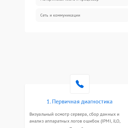
Сеть и коммуникации
BIOS / прошивки
Оперативная память
Корпус и механика
Контроллеры и интерфейсы
Виртуализация и сервисы
1. Первичная диагностика
Влага и внешние воздействия
Визуальный осмотр сервера, сбор данных и
анализ аппаратных логов ошибок (IPMI, iLO,
Программные сбои
iDRAC). Проверка цепей питания и базовой