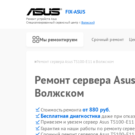
FIX-ASUS
Ремонт устройств Asus
Специализированный cервисный центр г.
Волжский
Мы ремонтируем
Срочный ремонт
Це
ов Asus в Волжском
Ремонт сервера Asus TS100-E11 в Волжском
Ремонт сервера Asu
Волжском
от 880 руб.
Стоимость ремонта
Бесплатная диагностика
даже при отказ
Привезем и увезем сервер Asus TS100-E11
Гарантия на наши работы по ремонту серв
Срочный ремонт серверов Asus TS100-E11 
Ремонт игровых консолей Asus
Ремонт материнских плат Asus