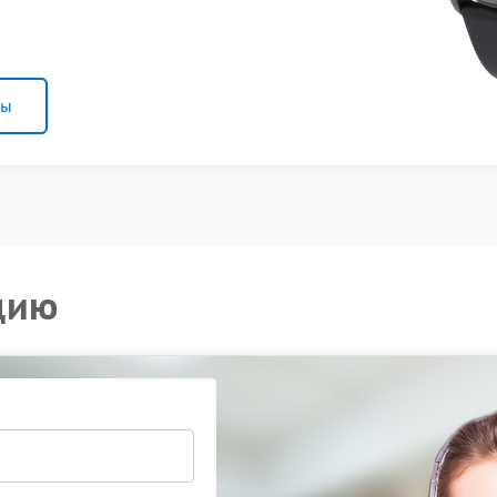
ны
цию