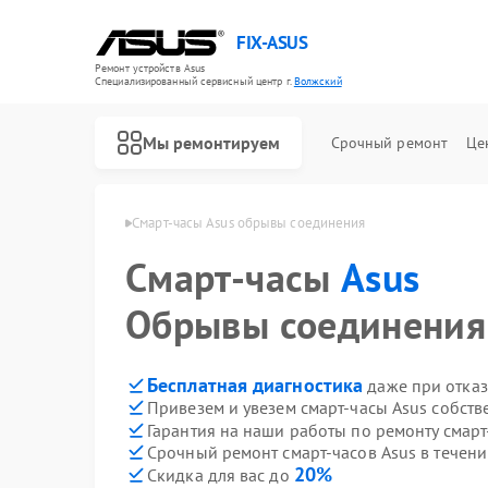
FIX-ASUS
Ремонт устройств Asus
Специализированный cервисный центр г.
Волжский
Мы ремонтируем
Срочный ремонт
Це
сов Asus в Волжском
Смарт-часы Asus обрывы соединения
Смарт-часы
Asus
Обрывы соединения
Бесплатная диагностика
даже при отказ
Привезем и увезем смарт-часы Asus собст
Гарантия на наши работы по ремонту смарт
Срочный ремонт смарт-часов Asus в течени
20%
Скидка для вас до
Ремонт игровых консолей Asus
Ремонт материнских плат Asus