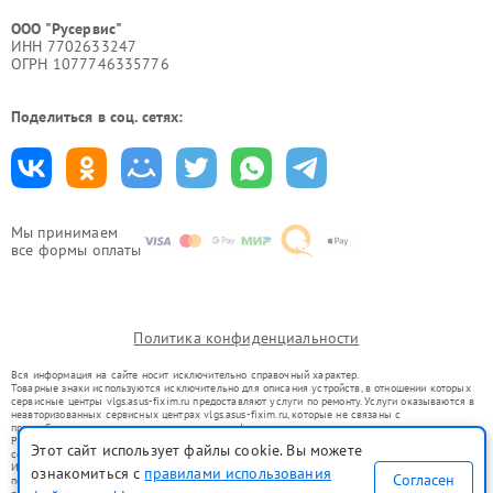
ООО "Русервис"
ИНН 7702633247
ОГРН 1077746335776
Поделиться в соц. сетях:
Мы принимаем
все формы оплаты
Политика конфиденциальности
Вся информация на сайте носит исключительно справочный характер.
Товарные знаки используются исключительно для описания устройств, в отношении которых
сервисные центры vlgs.asus-fixim.ru предоставляют услуги по ремонту. Услуги оказываются в
неавторизованных сервисных центрах vlgs.asus-fixim.ru, которые не связаны с
правообладателями товарных знаков или их официальными представителями.
Ремонт осуществляется для устройств, уже введенных в гражданский оборот в соответствии
Этот сайт использует файлы cookie. Вы можете
со статьей 1487 ГК РФ.
Использование товарных знаков не преследует цели индивидуализации услуг или введения
ознакомиться с
правилами использования
Согласен
потребителей в заблуждение, а служит для информирования о предоставляемых услугах по