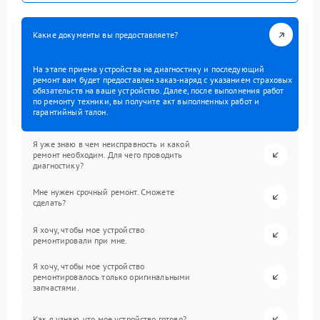
Какие документы вы предоставляете?
На этапе приема устройства на диагностику и последующий
ремонт вам будет предоставлен заказ-наряд с указанием страховых
обязательств на ваше устройство. Далее, после выполнения работ
по ремонту техники, вы получите акт выполненных работ и
гарантийный талон.
Я уже знаю в чем неисправность и какой
ремонт необходим. Для чего проводить
диагностику?
Мне нужен срочный ремонт. Сможете
сделать?
Я хочу, чтобы мое устройство
ремонтировали при мне.
Я хочу, чтобы мое устройство
ремонтировалось только оригинальными
запчастями.
Как я узнаю, что мое устройство готово?