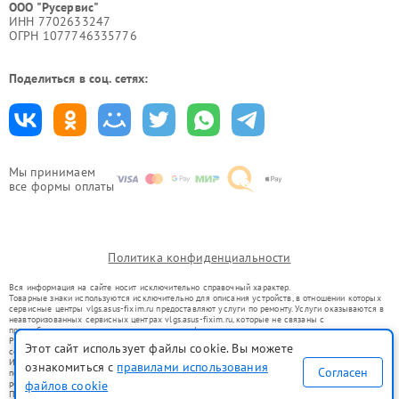
ООО "Русервис"
ИНН 7702633247
ОГРН 1077746335776
Поделиться в соц. сетях:
Мы принимаем
все формы оплаты
Политика конфиденциальности
Вся информация на сайте носит исключительно справочный характер.
Товарные знаки используются исключительно для описания устройств, в отношении которых
сервисные центры vlgs.asus-fixim.ru предоставляют услуги по ремонту. Услуги оказываются в
неавторизованных сервисных центрах vlgs.asus-fixim.ru, которые не связаны с
правообладателями товарных знаков или их официальными представителями.
Ремонт осуществляется для устройств, уже введенных в гражданский оборот в соответствии
Этот сайт использует файлы cookie. Вы можете
со статьей 1487 ГК РФ.
Использование товарных знаков не преследует цели индивидуализации услуг или введения
ознакомиться с
правилами использования
Согласен
потребителей в заблуждение, а служит для информирования о предоставляемых услугах по
файлов cookie
ремонту техники указанных брендов.
Представленная на сайте информация не является публичной офертой, определяемой