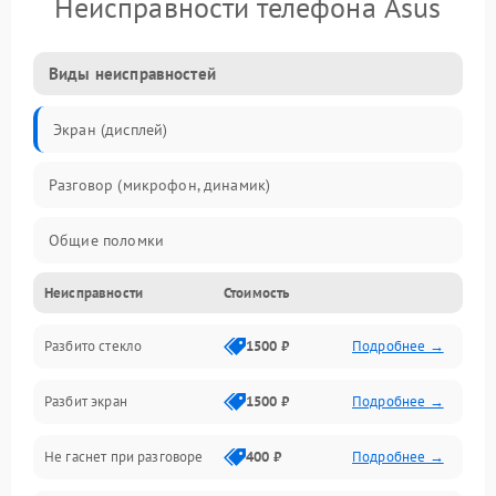
Неисправности телефона Asus
Виды неисправностей
Экран (дисплей)
Разговор (микрофон, динамик)
Общие поломки
Неисправности
Стоимость
Проблемы связи
Разбито стекло
1500 ₽
Подробнее →
Камеры
Разбит экран
1500 ₽
Подробнее →
Проблемы с дисплеем и сенсором
Не гаснет при разговоре
400 ₽
Подробнее →
Зарядка