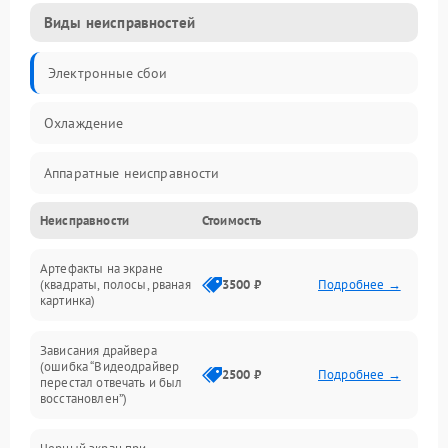
Виды неисправностей
Электронные сбои
Охлаждение
Аппаратные неисправности
Неисправности
Стоимость
Перегрев и термопроблемы
Артефакты на экране
Видео
(квадраты, полосы, рваная
3500 ₽
Подробнее →
картинка)
Программные ошибки
Зависания драйвера
(ошибка “Видеодрайвер
Интерфейсные и коммуникационные проблемы
2500 ₽
Подробнее →
перестал отвечать и был
восстановлен”)
Питание