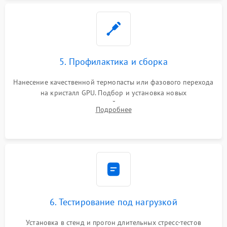
5. Профилактика и сборка
Нанесение качественной термопасты или фазового перехода
на кристалл GPU. Подбор и установка новых
термопрокладок правильной толщины на память и цепи
Подробнее
питания. Монтаж радиатора и бэкплейта, подключение и
проверка кулеров.
6. Тестирование под нагрузкой
Установка в стенд и прогон длительных стресс-тестов