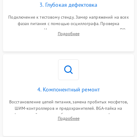
3. Глубокая дефектовка
Подключение к тестовому стенду. Замер напряжений на всех
фазах питания с помощью осциллографа. Проверка
инициализации. Использование специализированного ПО
Подробнее
MATS
4. Компонентный ремонт
Восстановление цепей питания, замена пробитых мосфетов,
ШИМ-контроллеров и предохранителей. BGA-пайка на
инфракрасной станции реболлинг или замена графического
Подробнее
чипа и дефектной памяти GDDR. Прошивка BIOS
программатором.