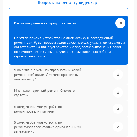
Вопросы по ремонту видеокарт
Какие документы вы предоставляете?
На этапе приема устройства на диагностику и последующий
ремонт вам будет предоставлен заказ-наряд с указанием страховых
обязательств на ваше устройство. Далее, после выполнения работ
по ремонту техники, вы получите акт выполненных работ и
гарантийный талон.
Я уже знаю в чем неисправность и какой
ремонт необходим. Для чего проводить
диагностику?
Мне нужен срочный ремонт. Сможете
сделать?
Я хочу, чтобы мое устройство
ремонтировали при мне.
Я хочу, чтобы мое устройство
ремонтировалось только оригинальными
запчастями.