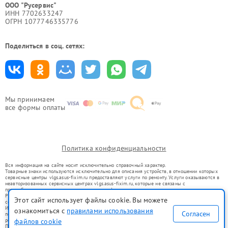
ООО "Русервис"
ИНН 7702633247
ОГРН 1077746335776
Поделиться в соц. сетях:
Мы принимаем
все формы оплаты
Политика конфиденциальности
Вся информация на сайте носит исключительно справочный характер.
Товарные знаки используются исключительно для описания устройств, в отношении которых
сервисные центры vlgs.asus-fixim.ru предоставляют услуги по ремонту. Услуги оказываются в
неавторизованных сервисных центрах vlgs.asus-fixim.ru, которые не связаны с
правообладателями товарных знаков или их официальными представителями.
Ремонт осуществляется для устройств, уже введенных в гражданский оборот в соответствии
Этот сайт использует файлы cookie. Вы можете
со статьей 1487 ГК РФ.
Использование товарных знаков не преследует цели индивидуализации услуг или введения
ознакомиться с
правилами использования
Согласен
потребителей в заблуждение, а служит для информирования о предоставляемых услугах по
файлов cookie
ремонту техники указанных брендов.
Представленная на сайте информация не является публичной офертой, определяемой