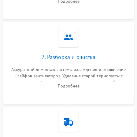
Подробнее
короткое замыкание основных дросселей питания GPU и
Режим работы
памяти.
ПО/Микропрограмма
2. Разборка и очистка
Аккуратный демонтаж системы охлаждения и отключение
шлейфов вентиляторов. Удаление старой термопасты с
кристалла графического чипа и термопрокладок с банок
Подробнее
памяти и зоны VRM. Очистка платы от пыли и окислов.