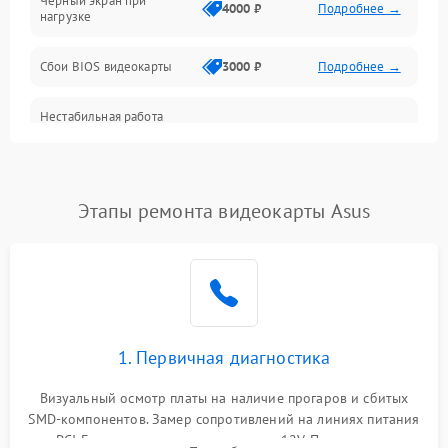
Черный экран при
4000 ₽
Подробнее →
нагрузке
Электропитание
Сбои BIOS видеокарты
3000 ₽
Подробнее →
ПО
Нестабильная работа
Электронные компоненты
после обновления
2000 ₽
Подробнее →
драйверов
Интерфейсы
Этапы ремонта видеокарты Asus
Общие поломки
Система охлаждения
Экран (дисплей)
1. Первичная диагностика
Программные сбои
Визуальный осмотр платы на наличие прогаров и сбитых
SMD-компонентов. Замер сопротивлений на линиях питания
Механические повреждения
PCI-E и дополнительных разъемах 12V. Проверка на