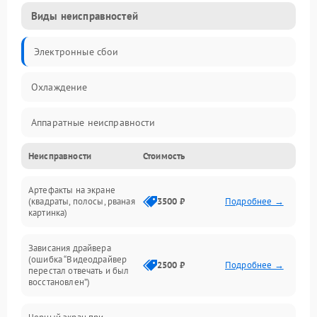
Виды неисправностей
Электронные сбои
Охлаждение
Аппаратные неисправности
Неисправности
Стоимость
Перегрев и термопроблемы
Артефакты на экране
Видео
(квадраты, полосы, рваная
3500 ₽
Подробнее →
картинка)
Программные ошибки
Зависания драйвера
(ошибка “Видеодрайвер
Интерфейсные и коммуникационные проблемы
2500 ₽
Подробнее →
перестал отвечать и был
восстановлен”)
Питание