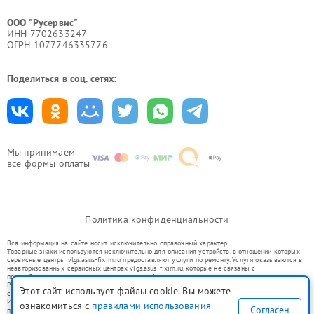
ООО "Русервис"
ИНН 7702633247
ОГРН 1077746335776
Поделиться в соц. сетях:
Мы принимаем
все формы оплаты
Политика конфиденциальности
Вся информация на сайте носит исключительно справочный характер.
Товарные знаки используются исключительно для описания устройств, в отношении которых
сервисные центры vlgs.asus-fixim.ru предоставляют услуги по ремонту. Услуги оказываются в
неавторизованных сервисных центрах vlgs.asus-fixim.ru, которые не связаны с
правообладателями товарных знаков или их официальными представителями.
Ремонт осуществляется для устройств, уже введенных в гражданский оборот в соответствии
Этот сайт использует файлы cookie. Вы можете
со статьей 1487 ГК РФ.
Использование товарных знаков не преследует цели индивидуализации услуг или введения
ознакомиться с
правилами использования
Согласен
потребителей в заблуждение, а служит для информирования о предоставляемых услугах по