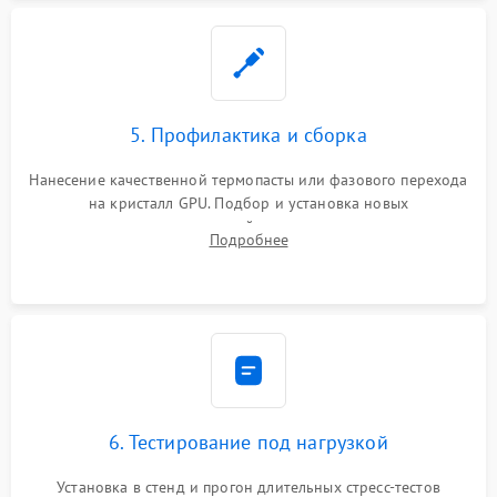
5. Профилактика и сборка
Нанесение качественной термопасты или фазового перехода
на кристалл GPU. Подбор и установка новых
термопрокладок правильной толщины на память и цепи
Подробнее
питания. Монтаж радиатора и бэкплейта, подключение и
проверка кулеров.
6. Тестирование под нагрузкой
Установка в стенд и прогон длительных стресс-тестов