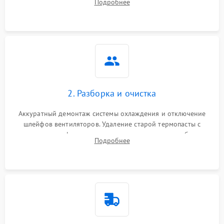
Подробнее
короткое замыкание основных дросселей питания GPU и
Режим работы
памяти.
ПО/Микропрограмма
2. Разборка и очистка
Аккуратный демонтаж системы охлаждения и отключение
шлейфов вентиляторов. Удаление старой термопасты с
кристалла графического чипа и термопрокладок с банок
Подробнее
памяти и зоны VRM. Очистка платы от пыли и окислов.