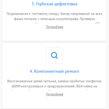
3. Глубокая дефектовка
Подключение к тестовому стенду. Замер напряжений на всех
фазах питания с помощью осциллографа. Проверка
инициализации. Использование специализированного ПО
Подробнее
MATS
4. Компонентный ремонт
Восстановление цепей питания, замена пробитых мосфетов,
ШИМ-контроллеров и предохранителей. BGA-пайка на
инфракрасной станции реболлинг или замена графического
Подробнее
чипа и дефектной памяти GDDR. Прошивка BIOS
программатором.