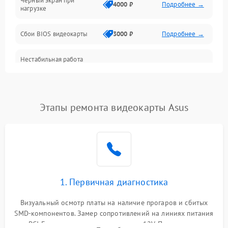
Черный экран при
4000 ₽
Подробнее →
нагрузке
Электропитание
Сбои BIOS видеокарты
3000 ₽
Подробнее →
ПО
Нестабильная работа
Электронные компоненты
после обновления
2000 ₽
Подробнее →
драйверов
Интерфейсы
Этапы ремонта видеокарты Asus
Общие поломки
Система охлаждения
Экран (дисплей)
1. Первичная диагностика
Программные сбои
Визуальный осмотр платы на наличие прогаров и сбитых
SMD-компонентов. Замер сопротивлений на линиях питания
Механические повреждения
PCI-E и дополнительных разъемах 12V. Проверка на