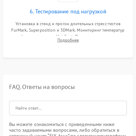
6. Тестирование под нагрузкой
Установка в стенд и прогон длительных стресс-тестов
FurMark, Superposition и 3DMark. Мониторинг температур
графического чипа и Hot Spot. Проверка на отсутствие
Подробнее
артефактов изображения, вылетов драйвера и зависаний.
FAQ. Ответы на вопросы
Вы можете ознакомиться с приведенными ниже
часто задаваемыми вопросами, либо обратиться в
сервисный центр “FIX-Asus” по следующему телефону