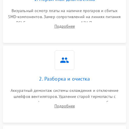
Визуальный осмотр платы на наличие прогаров и сбитых
SMD-компонентов. Замер сопротивлений на линиях питания
PCI-E и дополнительных разъемах 12V. Проверка на
Подробнее
короткое замыкание основных дросселей питания GPU и
памяти.
2. Разборка и очистка
Аккуратный демонтаж системы охлаждения и отключение
шлейфов вентиляторов. Удаление старой термопасты с
кристалла графического чипа и термопрокладок с банок
Подробнее
памяти и зоны VRM. Очистка платы от пыли и окислов.