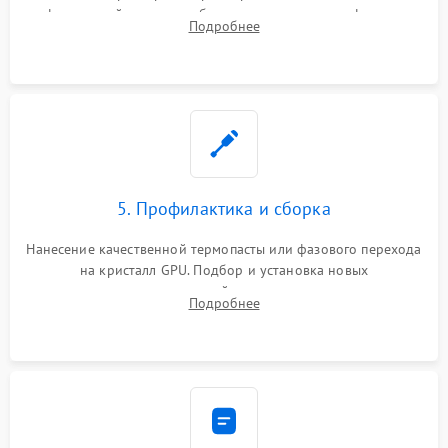
инфракрасной станции реболлинг или замена графического
Подробнее
чипа и дефектной памяти GDDR. Прошивка BIOS
программатором.
5. Профилактика и сборка
Нанесение качественной термопасты или фазового перехода
на кристалл GPU. Подбор и установка новых
термопрокладок правильной толщины на память и цепи
Подробнее
питания. Монтаж радиатора и бэкплейта, подключение и
проверка кулеров.